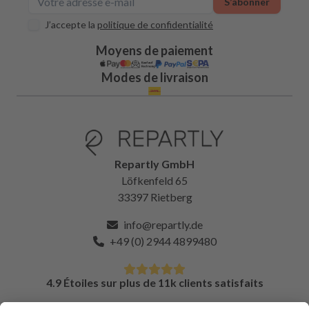
S’abonner
J’accepte la
politique de confidentialité
Moyens de paiement
Modes de livraison
Repartly GmbH
Löfkenfeld 65
33397 Rietberg
info@repartly.de
+49 (0) 2944 4899480
4.9 Étoiles sur plus de 11k clients satisfaits