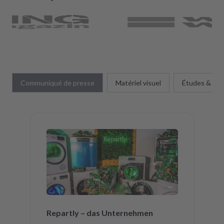
Communiqué de presse
Matériel visuel
Études & sta
Repartly – das Unternehmen