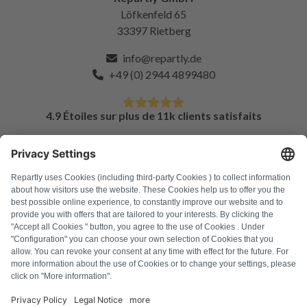
Löfkenfeld 65
33397 Rietberg
info@repartly.de
+49 (0) 2944 4899480
4.9 Étoiles sur plus de 11k clients satisfaits
FAQ
Tous les codes d'erreur
À propos de nous
Presse
Mentions légales
Confidentialité