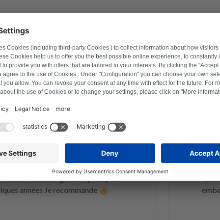
 satisfaits
10 juillet 2025
avid Hartmann
e carte électronique d un sèche linge
Site Web 
 d alimentation, elle est revenue et
commander l
arfaitement. Pour le prix c est une
une pièce
e, le sèche linge est reparti pour
rapidement
es années Je recommande 👍
emballage