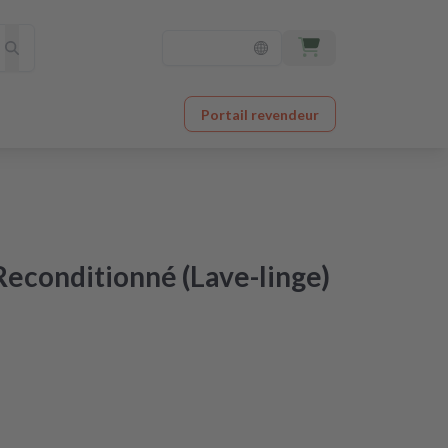
Portail revendeur
econditionné (Lave-linge)
vré le lendemain
 en qualité d’origine