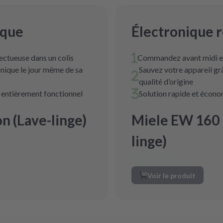
ique
Électronique 
ectueuse dans un colis
Commandez avant midi et
nique le jour même de sa
Sauvez votre appareil g
qualité d’origine
t entièrement fonctionnel
Solution rapide et écon
n (Lave-linge)
Miele EW 160 
linge)
Voir le produit