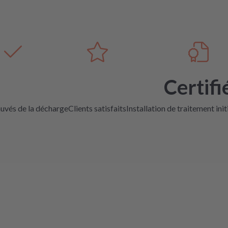
Certifi
auvés de la décharge
Clients satisfaits
Installation de traitement init