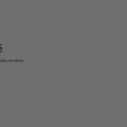
é
iale certifiée