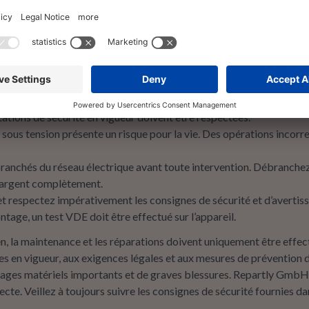
é pour un montage conforme
iques ne doivent être effectuées que par un électricien qualifié dis
tations de sécurité en vigueur doivent être respectées.
ous tension présente un risque pour la vie. Des opérations incor
anchés du réseau électrique avant toute intervention. Débranchez 
hargent complètement.
 et respectez impérativement les consignes de sécurité et d’avertis
age, un test VDE doit être effectué sur l’appareil.
, la maintenance et les réparations doivent uniquement être effectu
en vigueur, aux exigences légales et aux mesures de prévention d
es matériels importants et de graves blessures. Repartly GmbH d
e. Veillez à toujours suivre les consignes de sécurité fournies dans