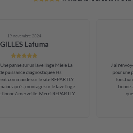
19 novembre 2024
LLES Lafuma
D
panne sur un lave linge Miele La
J ai renvoyé un
puissance diagnostiquée Hs
pour une panne
commandé sur le site REPARTLY
fonctionne p
e après, montage sur le lave linge
bonne affair
onne à merveille. Merci REPARTLY
quelqu