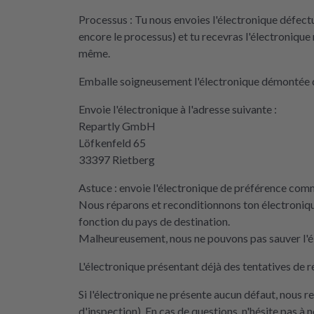
Processus : Tu nous envoies l'électronique défec
encore le processus) et tu recevras l'électronique 
même.
Emballe soigneusement l'électronique démontée d
Envoie l'électronique à l'adresse suivante :
Repartly GmbH
Löfkenfeld 65
33397 Rietberg
Astuce : envoie l'électronique de préférence comme
Nous réparons et reconditionnons ton électroniqu
fonction du pays de destination.
Malheureusement, nous ne pouvons pas sauver l'él
L'électronique présentant déjà des tentatives de r
Si l'électronique ne présente aucun défaut, nous 
d'inspection). En cas de questions, n'hésite pas à 