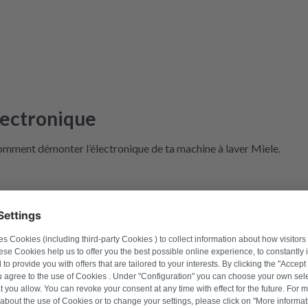
lectronique
comment démonter l’électronique de ta machine à laver Miele.