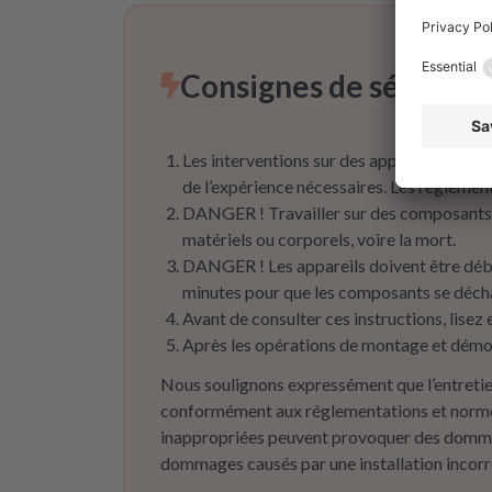
Consignes de sécurit
Les interventions sur des appareils électr
de l’expérience nécessaires. Les réglemen
DANGER ! Travailler sur des composants s
matériels ou corporels, voire la mort.
DANGER ! Les appareils doivent être débr
minutes pour que les composants se déc
Avant de consulter ces instructions, lisez
Après les opérations de montage et démont
Nous soulignons expressément que l’entretien
conformément aux réglementations et normes 
inappropriées peuvent provoquer des dommag
dommages causés par une installation incorrect