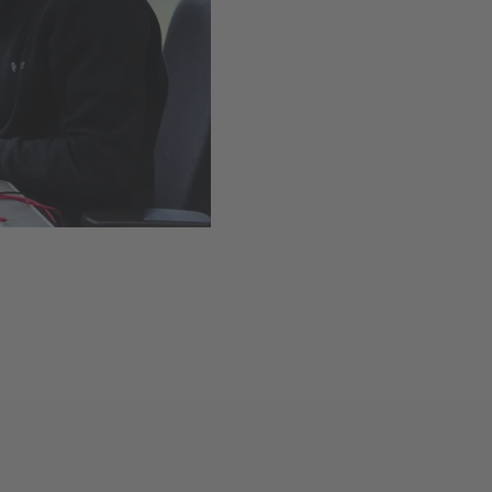
Installation simple grâce 
Disponible
,
Délai de livr
Ajouter au panie