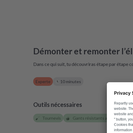
Démonter et remonter l’é
Dans ce qui suit, tu découvriras étape par étape 
Experte
10 minutes
Outils nécessaires
Tournevis
Gants résistants aux coupures