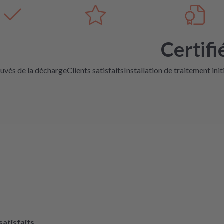
Certifi
auvés de la décharge
Clients satisfaits
Installation de traitement init
 satisfaits