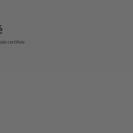
é
iale certifiée