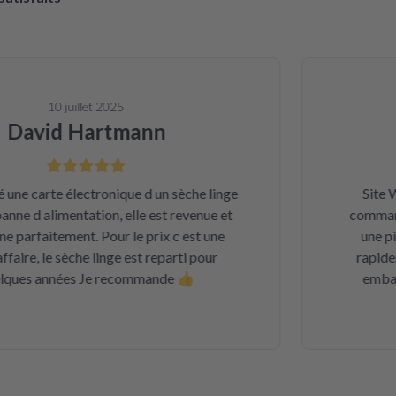
10 juillet 2025
avid Hartmann
e carte électronique d un sèche linge
Site Web 
 d alimentation, elle est revenue et
commander l
arfaitement. Pour le prix c est une
une pièce
e, le sèche linge est reparti pour
rapidement
es années Je recommande 👍
emballage