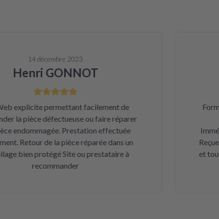
14 décembre 2023
Henri GONNOT
explicite permettant facilement de
Formidab
a pièce défectueuse ou faire réparer
Car
 endommagée. Prestation effectuée
Immédiat
. Retour de la pièce réparée dans un
Reçue une
 bien protégé Site ou prestataire à
et tout r
recommander