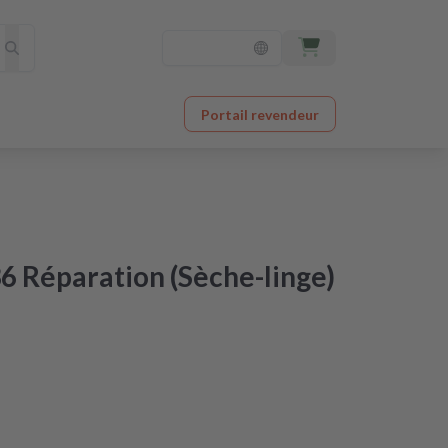
Portail revendeur
 Réparation (Sèche-linge)
ctroménager à un prix imbattable
 après réception