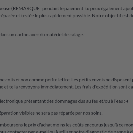
tueuse (REMARQUE : pendant le paiement, tu peux également ajouter 
réparée et testée le plus rapidement possible. Notre objectif est de
ans un carton avec du matériel de calage.
 colis et non comme petite lettre. Les petits envois ne disposent p
e et te la renvoyons immédiatement. Les frais d'expédition sont 
ectronique présentant des dommages dus au feu et/ou à l'eau :-(
éparation visibles ne sera pas réparée par nos soins.
remboursons le prix d'achat moins les coûts encourus jusqu'à ce mo
nous contacter par e-mail ou à utiliser notre diagnostic de panne à d