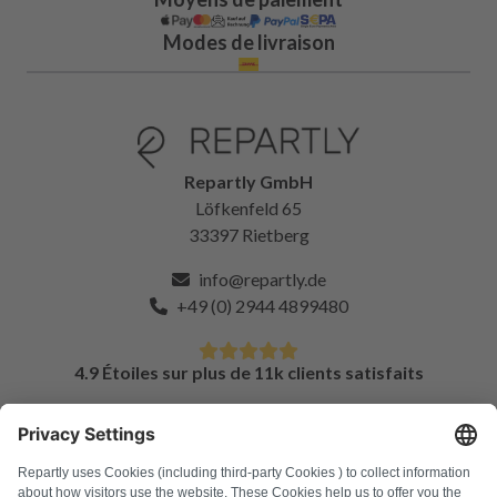
Modes de livraison
Repartly GmbH
Löfkenfeld 65
33397 Rietberg
info@repartly.de
+49 (0) 2944 4899480
4.9 Étoiles sur plus de 11k clients satisfaits