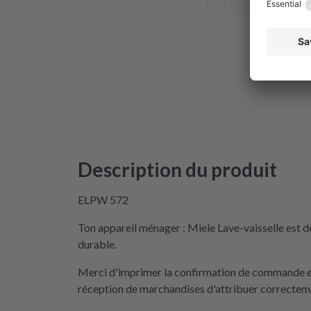
Description du produit
ELPW 572
Ton appareil ménager : Miele Lave-vaisselle est d
durable.
Merci d'imprimer la confirmation de commande et 
réception de marchandises d'attribuer correctemen