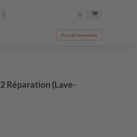
Portail revendeur
2 Réparation (Lave-
ctroménager à un prix imbattable
 après réception