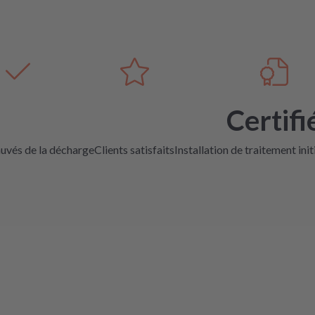
Certifi
auvés de la décharge
Clients satisfaits
Installation de traitement init