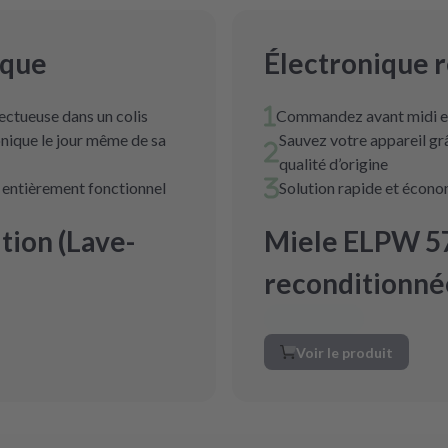
ique
Électronique 
ectueuse dans un colis
Commandez avant midi et
nique le jour même de sa
Sauvez votre appareil g
qualité d’origine
t entièrement fonctionnel
Solution rapide et écon
ion (Lave-
Miele ELPW 57
reconditionné
Voir le produit