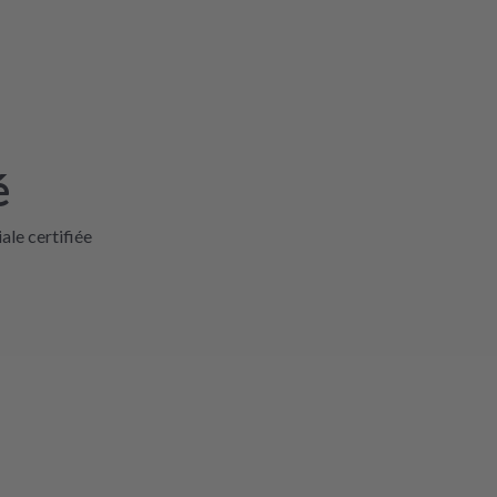
é
iale certifiée