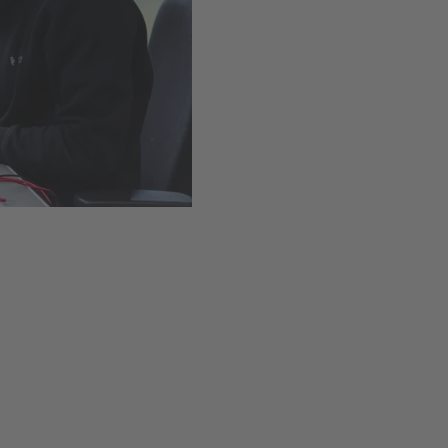
Installation simple grâce 
Disponible
,
Délai de livr
Ajouter au panie