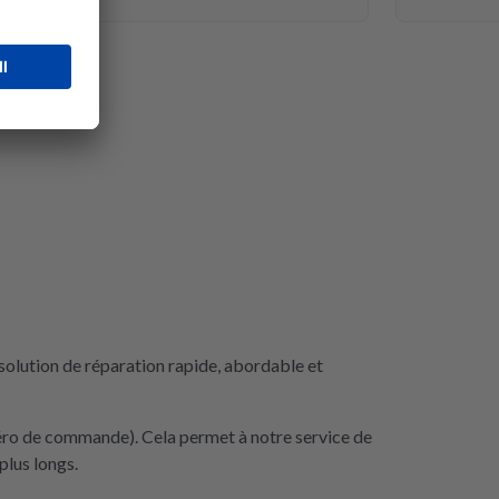
solution de réparation rapide, abordable et
méro de commande). Cela permet à notre service de
plus longs.