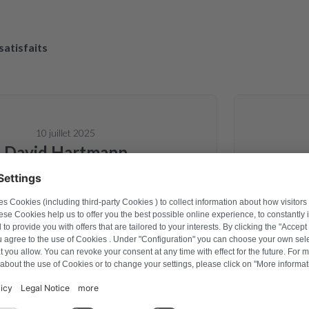
 satisfaits
10 juillet 2025
avid Hartmann
e carte électronique d un sèche linge
Site Web 
 d alimentation, elle est revenue et
commander l
rfaitement. Pour le prix c est une
une pièce
e, le sèche linge est reparti pour
rapidement
es années Je recommande 👍
emballage