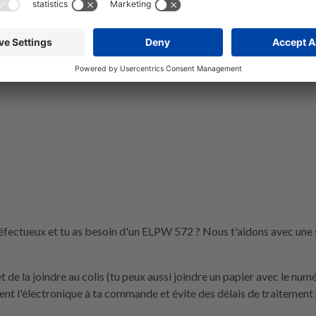
éfectueux et tu as besoin d'un ELPW 572 ? Nous t'aidons avec une 
de la joindre au colis (tu peux aussi joindre un papier avec le nu
t l'électronique à ta commande et évite des délais de traitement 