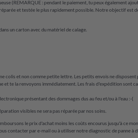
tueuse (REMARQUE : pendant le paiement, tu peux également ajouter 
réparée et testée le plus rapidement possible. Notre objectif est de
ans un carton avec du matériel de calage.
 colis et non comme petite lettre. Les petits envois ne disposent p
e et te la renvoyons immédiatement. Les frais d'expédition sont 
ectronique présentant des dommages dus au feu et/ou à l'eau :-(
éparation visibles ne sera pas réparée par nos soins.
remboursons le prix d'achat moins les coûts encourus jusqu'à ce mo
nous contacter par e-mail ou à utiliser notre diagnostic de panne à d