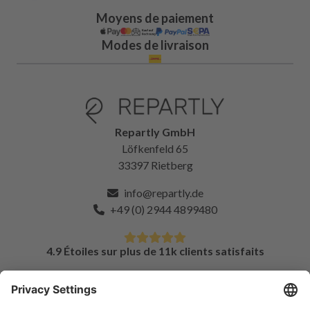
Moyens de paiement
Modes de livraison
Repartly GmbH
Löfkenfeld 65
33397 Rietberg
info@repartly.de
+49 (0) 2944 4899480
4.9 Étoiles sur plus de 11k clients satisfaits