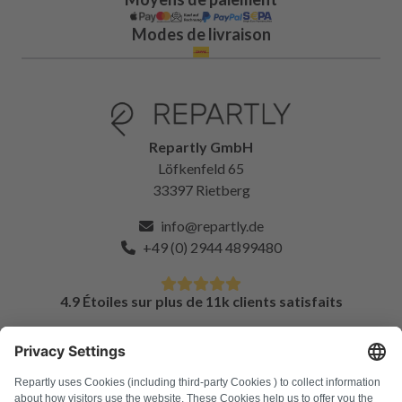
Modes de livraison
Repartly GmbH
Löfkenfeld 65
33397 Rietberg
info@repartly.de
+49 (0) 2944 4899480
4.9 Étoiles sur plus de 11k clients satisfaits