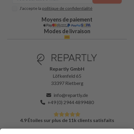
J’accepte la
politique de confidentialité
Moyens de paiement
Modes de livraison
Repartly GmbH
Löfkenfeld 65
33397 Rietberg
info@repartly.de
+49 (0) 2944 4899480
4.9 Étoiles sur plus de 11k clients satisfaits