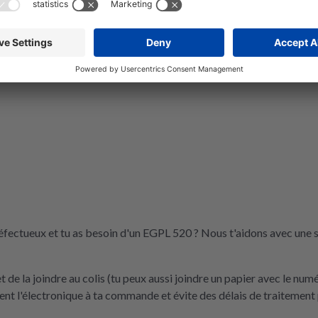
éfectueux et tu as besoin d'un EGPL 520 ? Nous t'aidons avec une s
de la joindre au colis (tu peux aussi joindre un papier avec le nu
t l'électronique à ta commande et évite des délais de traitement 