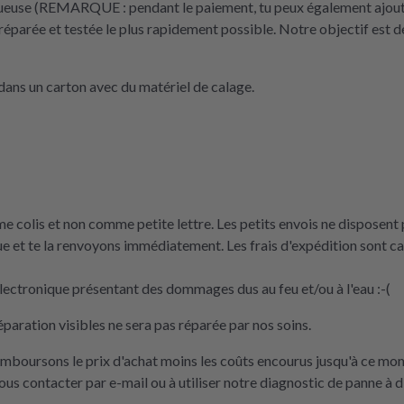
tueuse (REMARQUE : pendant le paiement, tu peux également ajouter 
réparée et testée le plus rapidement possible. Notre objectif est de
ans un carton avec du matériel de calage.
 colis et non comme petite lettre. Les petits envois ne disposent p
e et te la renvoyons immédiatement. Les frais d'expédition sont 
ectronique présentant des dommages dus au feu et/ou à l'eau :-(
éparation visibles ne sera pas réparée par nos soins.
remboursons le prix d'achat moins les coûts encourus jusqu'à ce mo
nous contacter par e-mail ou à utiliser notre diagnostic de panne à d