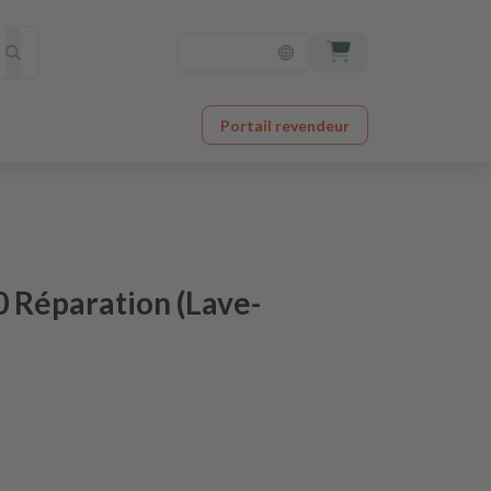
Portail revendeur
 Réparation (Lave-
ctroménager à un prix imbattable
 après réception