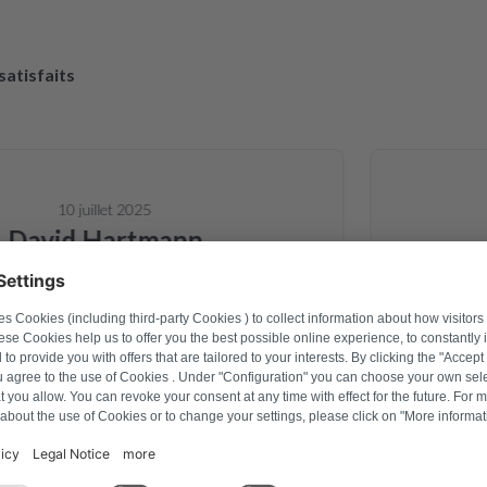
 satisfaits
10 juillet 2025
avid Hartmann
e carte électronique d un sèche linge
Site Web 
 d alimentation, elle est revenue et
commander l
arfaitement. Pour le prix c est une
une pièce
e, le sèche linge est reparti pour
rapidement
es années Je recommande 👍
emballage