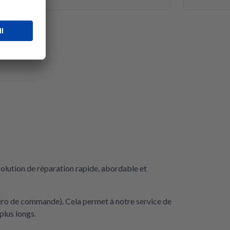
olution de réparation rapide, abordable et
méro de commande). Cela permet à notre service de
plus longs.