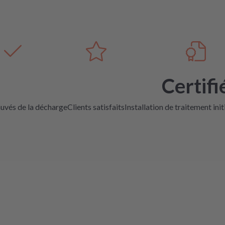
Certifi
auvés de la décharge
Clients satisfaits
Installation de traitement init