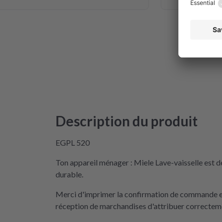
Description du produit
EGPL 520
Ton appareil ménager : Miele Lave-vaisselle est d
durable.
Merci d'imprimer la confirmation de commande et 
réception de marchandises d'attribuer correctemen