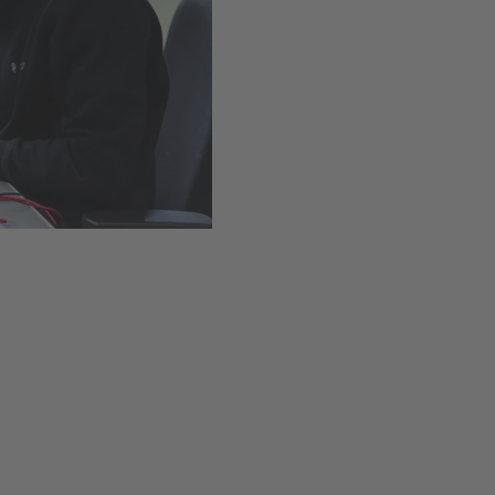
Installation simple grâce 
Disponible
,
Délai de livr
Ajouter au panie