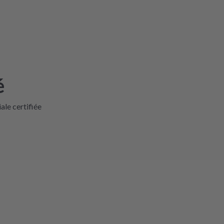
é
iale certifiée