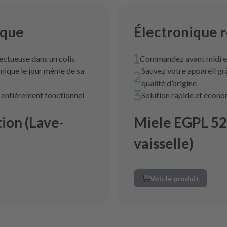
ique
Électronique 
ectueuse dans un colis
Commandez avant midi et
nique le jour même de sa
Sauvez votre appareil g
qualité d’origine
t entièrement fonctionnel
Solution rapide et écon
ion (Lave-
Miele EGPL 52
vaisselle)
Voir le produit