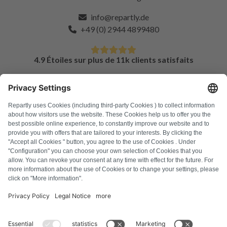
info@repartly.de
+49 (0) 2944 4899480
4.9 Étoiles sur plus de 11k clients satisfaits
FAQ
Tous les codes d'erreur
À propos de nous
Presse
Mentions légales
Confidentialité
Conditions générales
Droit de rétractation
Politique relative aux cookies