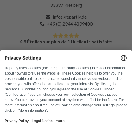
33397 Rietberg
info@repartly.de
+49 (0) 2944 4899480
4.9 Étoiles sur plus de 11k clients satisfaits
FAQ
Tous les codes d'erreur
À propos de nous
Presse
Mentions légales
Confidentialité
Conditions générales
Droit de rétractation