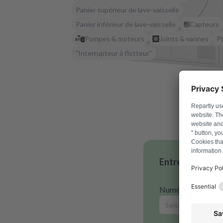
Panier supérieur de lave-vaisselle
Panier inférieur de lave-vaisselle
Capteurs
Pompes & moteurs
Joints & vannes
P
"Interrupteur à flotteur"
Entrez votre nu
Numéro de modèl