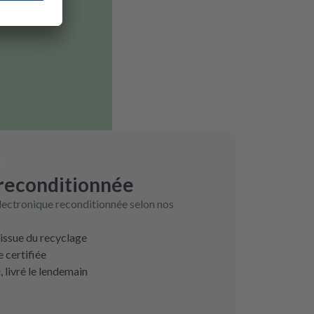
 reconditionnée
lectronique reconditionnée selon nos
 issue du recyclage
 certifiée
livré le lendemain