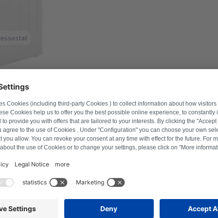
ressostat
méro de modèle pour trouver les produits compatibles.
e
Rechercher un produit