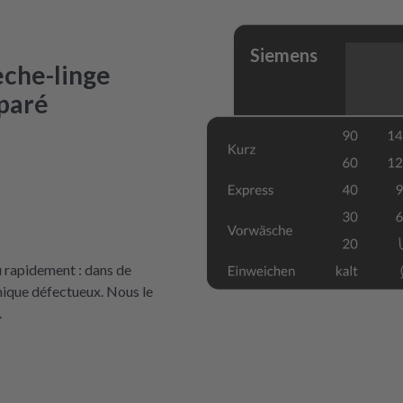
Siemens
èche-linge
éparé
 rapidement : dans de
nique défectueux. Nous le
.