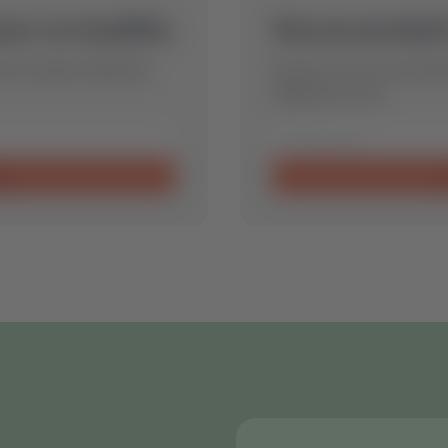
our ce modèle.
Aucun produit
ons la pièce détachée
Envoyez-nous votre deman
idéale pour vous.
e