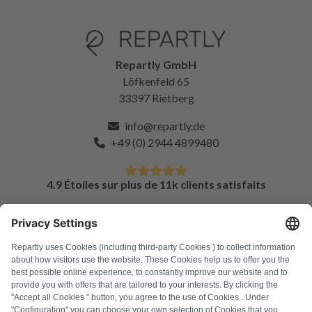
Repartly GmbH
Löfkenfeld 65
33397 Rietberg
info@repartly.de
+49 (0) 2944 4899480
4.9 Étoiles sur plus de 11k clients satisfaits
FAQ
Tous les codes d'erreur