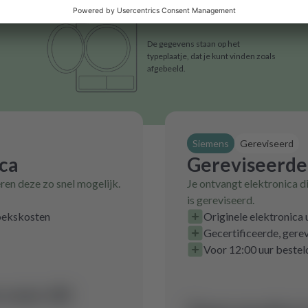
De gegevens staan op het
typeplaatje, dat je kunt vinden zoals
afgebeeld.
Siemens
Gereviseerd
ica
Gereviseerde
eren deze zo snel mogelijk.
Je ontvangt elektronica d
is gereviseerd.
zoekskosten
Originele elektronica
Gecertificeerde, gerev
Voor 12:00 uur bestel
voor dit