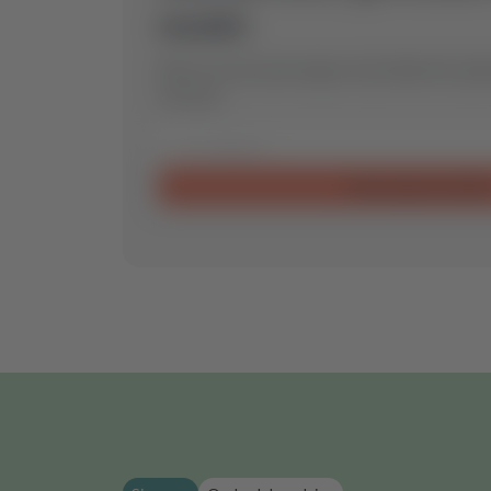
model.
Stuur ons een aanvraag en wij vinden het op
voor jou.
Aanvraag verzende