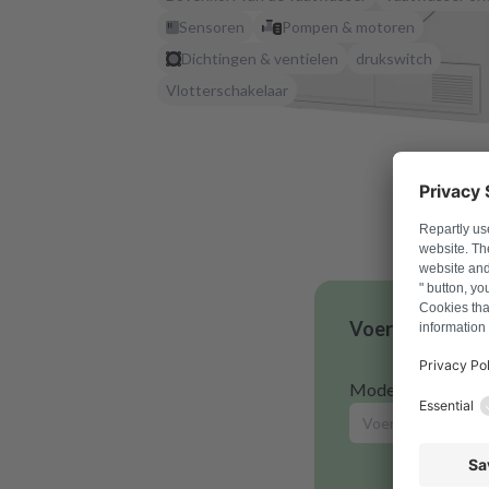
Sensoren
Pompen & motoren
Dichtingen & ventielen
drukswitch
Vlotterschakelaar
Voer je modelnu
Modelnummer