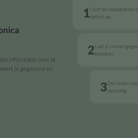
1
Geef de belangrijkste i
defect op.
onica
2
Laat je contactgege
bereiken.
te informatie over je
leert je gegevens en
3
Ons team contr
oplossing.