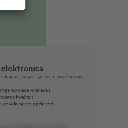
 elektronica
ie door ons volgens gecertificeerde normen
 uit gerecyclede voorraden
iseerde kwaliteit
d, de volgende dag geleverd