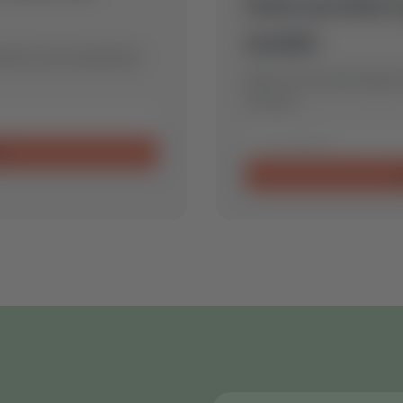
Geen product
model.
timale reserveonderdeel
Stuur ons een aanvraag en
voor jou.
n