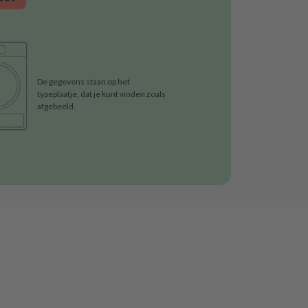
De gegevens staan op het
typeplaatje, dat je kunt vinden zoals
afgebeeld.