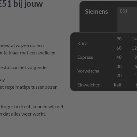
51 bij jouw
Siemens
E51
meestal wijzen op een
r je klaar met een snelle en
estal aan het volgende:
lay
met regelmatige tussenpozen
 droger herkent, kunnen wij met
n dat alles weer werkt.