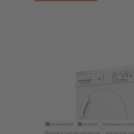
Moederbord
Voeding
Vaatwasser best
Bovenkorf van de vaatwasser
Vaatwasser on