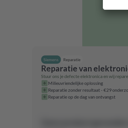
Siemens
Reparatie
Reparatie van elektron
Stuur ons je defecte elektronica en wij repar
Milieuvriendelijke oplossing
Reparatie zonder resultaat - €29 onder
Reparatie op de dag van ontvangst
Geen product gevonden 