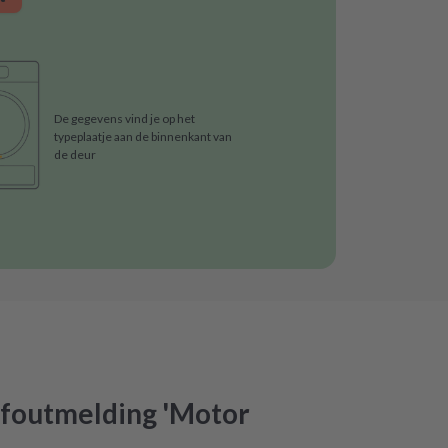
De gegevens vind je op het
typeplaatje aan de binnenkant van
de deur
 foutmelding 'Motor