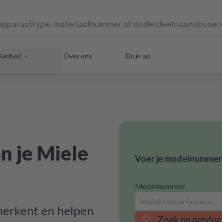
Aanbod
Over ons
Druk op
n je Miele
Voer je modelnummer i
Modelnummer
 herkent en helpen
Zoek op produc