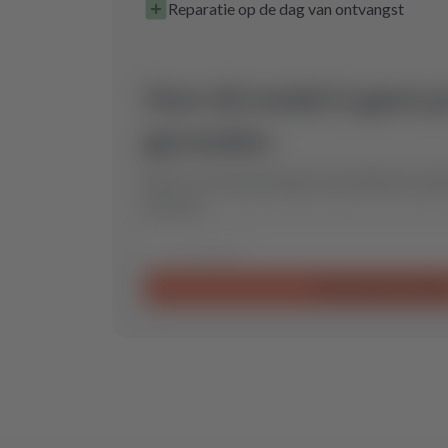
Reparatie op de dag van ontvangst
Voor dit model is geen 
gevonden.
Stuur ons een aanvraag en wij vinden het op
voor jou.
Aanvraag verzende