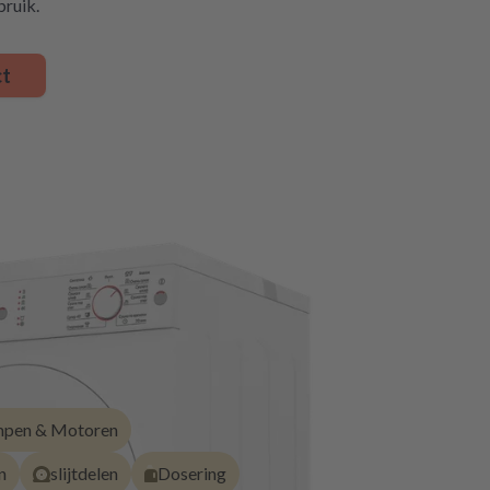
bruik.
ct
pen & Motoren
n
slijtdelen
Dosering