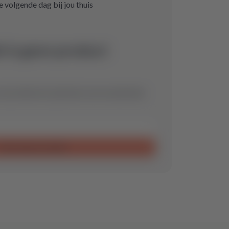
e volgende dag bij jou thuis
l is geen product
 wij vinden het optimale reserveonderdeel
Aanvraag verzenden