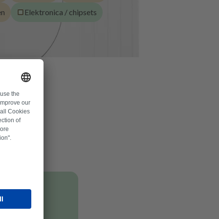
en
Elektronica / chipsets
delen.