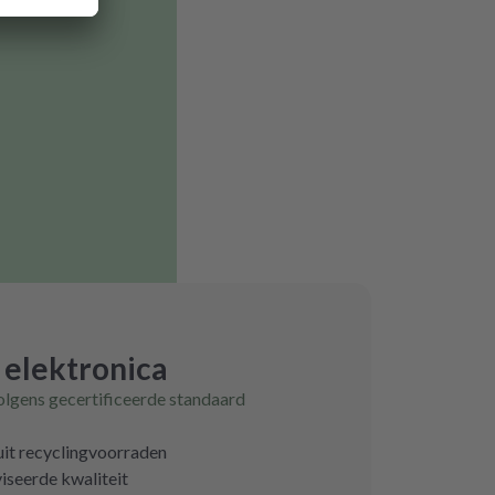
 elektronica
olgens gecertificeerde standaard
uit recyclingvoorraden
iseerde kwaliteit