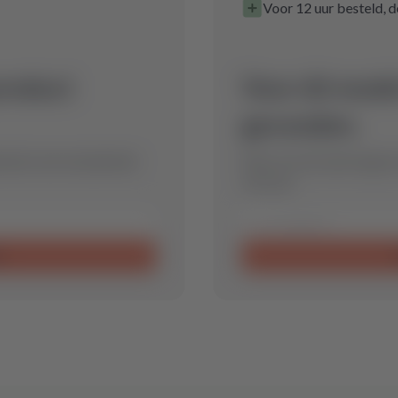
Voor 12 uur besteld, d
product
Voor dit mode
gevonden.
timale reserveonderdeel
Stuur ons een aanvraag en
voor jou.
n