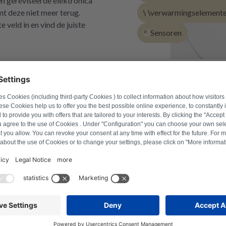
en gereviseerde elektronica
verwarmingselement
t deze niet meer terug.
 veld in en vind de juiste
Sensoren
aken hebben in verschillende onder
mmer in om de juiste producten te vinden.