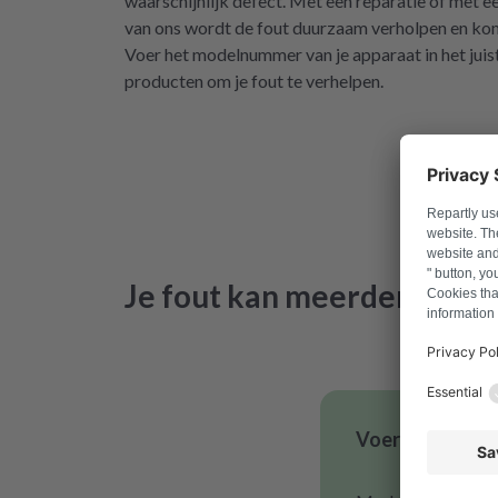
waarschijnlijk defect. Met een reparatie of met e
van ons wordt de fout duurzaam verholpen en kom
Voer het modelnummer van je apparaat in het juiste
producten om je fout te verhelpen.
Je fout kan meerdere oorz
Voer je modelnu