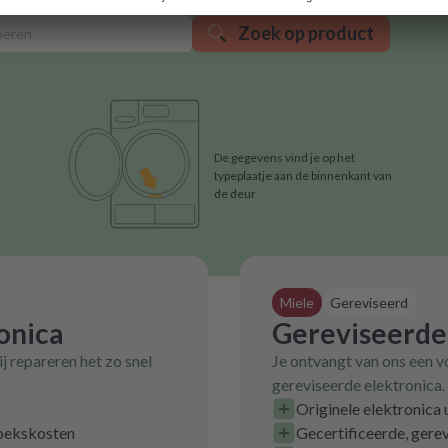
Zoek op product
De gegevens vind je op het
typeplaatje aan de binnenkant van
de deur
Miele
Gereviseerd
onica
Gereviseerde
j repareren het zo snel
Je ontvangt van ons een v
gereviseerde elektronica.
Originele elektronica 
zoekskosten
Gecertificeerde, gerev