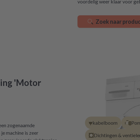
voordelig weer klaar voor ge
Zoek naar produ
ing 'Motor
kabelboom
Pom
m een zogenaamde
 je machine is zeer
Dichtingen & ventiele