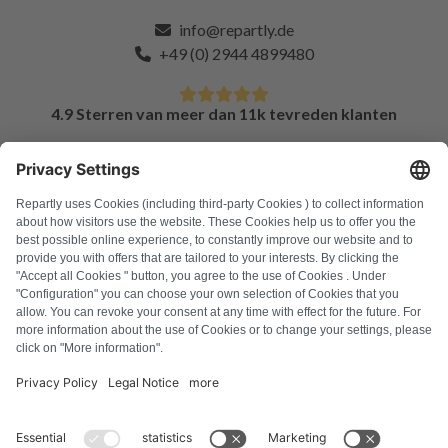
info@repartly.de
+49 (0) 2944 4899480
4.9 Sterren van meer dan 11k tevreden klanten
FAQ
Alle foutcodes
Over ons
Druk op
Colofon
Privacyverklaring
Algemene voorwaarden
Herroepingsbeleid
Cookiebeleid