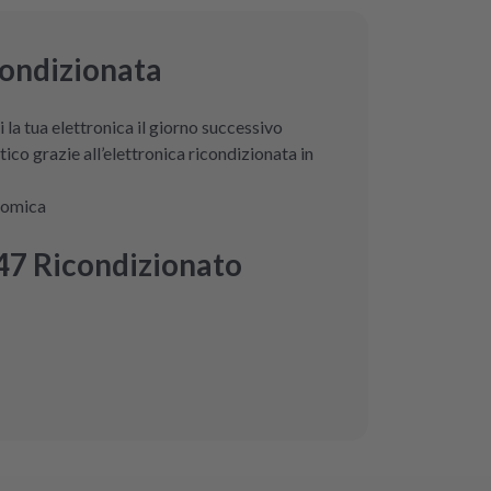
condizionata
i la tua elettronica il giorno successivo
ico grazie all’elettronica ricondizionata in
nomica
7 Ricondizionato