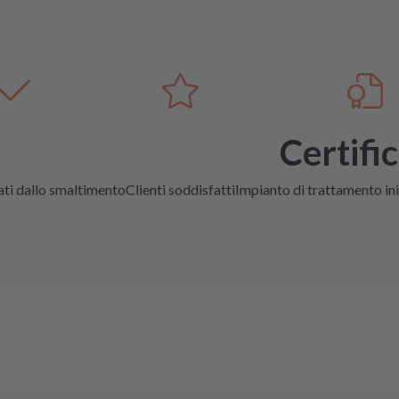
Certifi
ati dallo smaltimento
Clienti soddisfatti
Impianto di trattamento ini