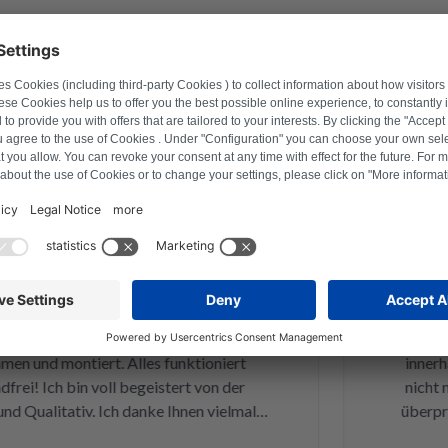
disfatti
27 aprile 2026
Ingo Schade
ng war ich mir nicht 💯 sicher. Am
Bei unser
be ich es verschickt und schon am
Leistun
ab ich CPM Platine schon zurück
vorbildli
und montiert. Alles funktioniert
innerhalb
i! Ich bin voll begeistert von der
nicht nur
Qualitativ. Ich danke Ihnen vielmals
überprüft 
nn ich nur weiter empfehlen !
drei Tagen