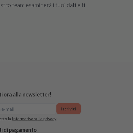
stro team esaminerà i tuoi dati e ti
iti ora alla newsletter!
Iscriviti
tto la
Informativa sulla privacy
i di pagamento