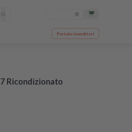
Portale rivenditori
7 Ricondizionato
gna il giorno dopo
ato in qualità originale