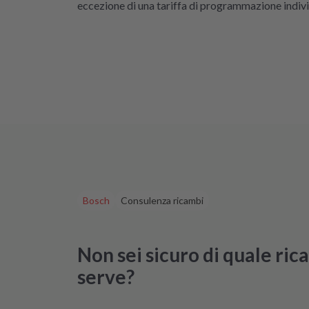
eccezione di una tariffa di programmazione individ
reifen müssen. Aber gut zu wissen,
e Möglichkeit gibt! Werden wir
nitiv weiter empfehlen.
Bosch
Consulenza ricambi
Non sei sicuro di quale ri
serve?