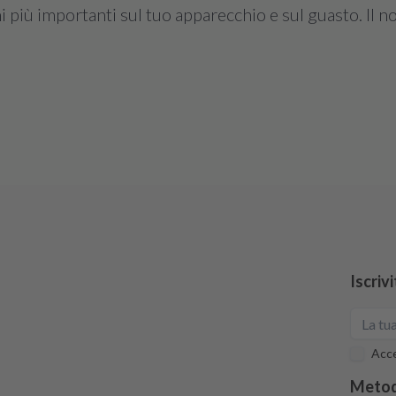
più importanti sul tuo apparecchio e sul guasto. Il no
Iscriv
Acce
Metod