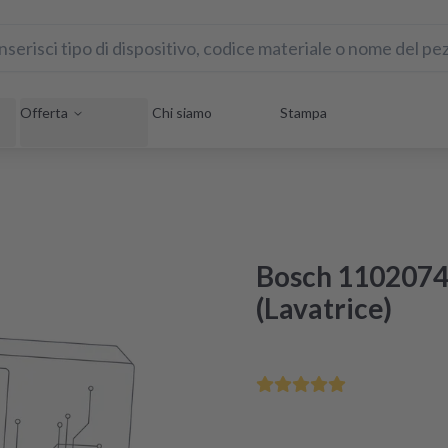
Offerta
Chi siamo
Stampa
Bosch 1102074
(Lavatrice)
Ordina entro le 12 - conse
Ricondizionamento certific