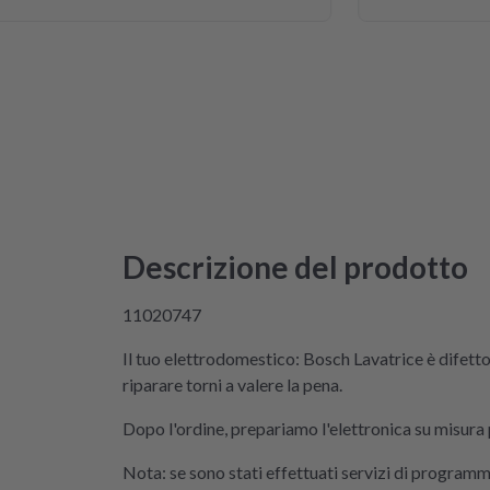
tte ich mich da niemals ran getraut.
n ich auf die Seite von repartly
l und Fehler eingegeben und dann
Wahl, eine refurbished Platine für
en oder meine kaputte Platine
 für 99€ reparieren zu lassen. Der
Hexenwerk. Ein paar Fotos für den
u gemacht. Eine halbe Stunde,
aket angekommen war, bekam ich
 der Reparatur und das Teil war
Descrizione del prodotto
 Rückweg zu mir!!! Unglaublich.
icht in der Lage, das Päckchen vor
11020747
ende zuzustellen. Aber egal.
atine wieder eingebaut, Daumen
Il tuo elettrodomestico: Bosch Lavatrice è difett
kner an Strom angeschlossen und
riparare torni a valere la pena.
Und tada! Er läuft wieder! Ein
Dopo l'ordine, prepariamo l'elettronica su misura pe
ke, danke, danke. Wilk gar nicht
 der Mieltechniker gekostet hätte.
Nota: se sono stati effettuati servizi di programma
werden in Zukunft nicht wieder auf