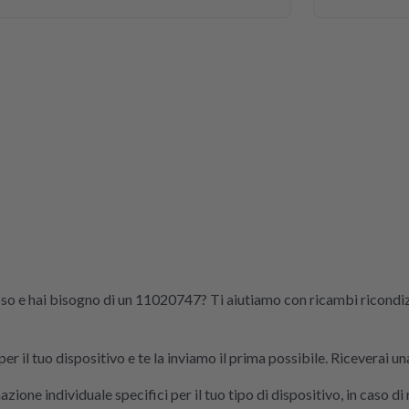
wieder ei
Wer Wer
Nachhaltigk
repariert
richtig. D
der Videos
oso e hai bisogno di un 11020747? Ti aiutiamo con ricambi ricondi
r il tuo dispositivo e te la inviamo il prima possibile. Riceverai un
zione individuale specifici per il tuo tipo di dispositivo, in caso 