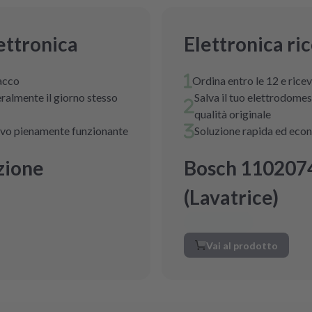
ettronica
Elettronica ri
pacco
Ordina entro le 12 e ricev
eralmente il giorno stesso
Salva il tuo elettrodomest
qualità originale
nuovo pienamente funzionante
Soluzione rapida ed eco
zione
Bosch 1102074
(Lavatrice)
Vai al prodotto