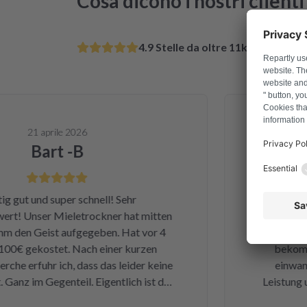
Cosa dicono i nostri clienti
4.9 Stelle da oltre 11k clienti sod
21 aprile 2026
Bart -B
gut und super schnell! Sehr
Ganz am Anfa
! Unser Mieletrockner hat mitten
Dienstag ha
en Geist aufgegeben. Hat vor 4
Samstag h
€ gekostet. Nach einer kurzen
bekommen 
e erfuhr ich, dass das leider keine
einwandfre
anz im Gegenteil. Eigentlich ist das
Leistung und 
ne kleine Sicherung für ca. 1 € war
und ka