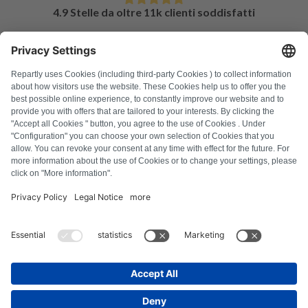
4.9 Stelle da oltre 11k clienti soddisfatti
DOMANDE FREQUENTI
Tutti i codici di errore
Chi siamo
Stampa
Note legali
Protezione dei dati
Termini e condizioni
Diritto di recesso
Informativa sui cookie
Linee guida di sicurezza
Recesso dal contratto