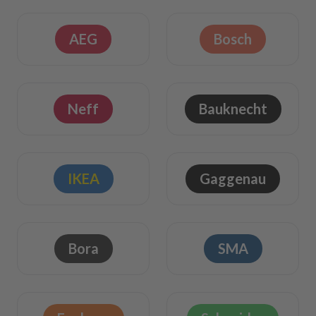
AEG
Bosch
Neff
Bauknecht
IKEA
Gaggenau
Bora
SMA