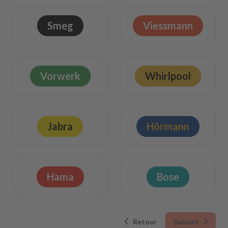
Smeg
Viessmann
Vorwerk
Whirlpool
Jabra
Hörmann
Hama
Bose
Retour
Suivant