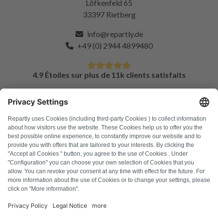
Löfkenfeld 65
33397 Rietberg
info@repartly.de
+49 (0) 2944 4899480
4.9 Étoiles sur plus de 11k clients satisfaits
FAQ
Tous les codes d'erreur
À propos de nous
Presse
Mentions légales
Confidentialité
Conditions générales