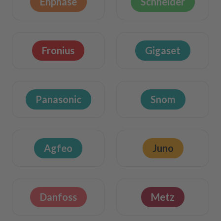
Enphase
Schneider
Fronius
Gigaset
Panasonic
Snom
Agfeo
Juno
Danfoss
Metz