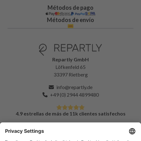
Métodos de pago
Métodos de envío
Repartly GmbH
Löfkenfeld 65
33397 Rietberg
info@repartly.de
+49 (0) 2944 4899480
4.9 estrellas de más de 11k clientes satisfechos