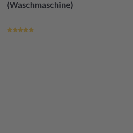
(Waschmaschine)
Bis 12 Uhr bestellt - morgen schon bei Dir
Zertifizierte Generalüberholung in Originalqualität
Einfacher Einbau
Das Produkt ist aktuell nicht verfügbar
In den Warenkorb