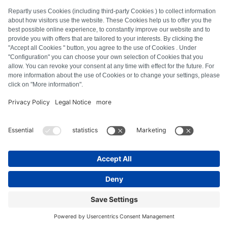
FAQ
Alle Fehlercodes
Über uns
Presse
Impressum
Datenschutz
AGB
Widerrufsbelehrung
Cookie-Richtlinie
Sicherheitsrichtlinien
Vertrag widerrufen
© Repartly
2026