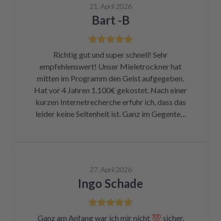
21. April 2026
Bart -B
Richtig gut und super schnell! Sehr
empfehlenswert! Unser Mieletrockner hat
mitten im Programm den Geist aufgegeben.
Hat vor 4 Jahren 1.100€ gekostet. Nach einer
kurzen Internetrecherche erfuhr ich, dass das
leider keine Seltenheit ist. Ganz im Gegenteil.
Eigentlich ist das ein Skandal. Eine kleine
Sicherung für ca. 1 € war durch. Alleine hätte
ich mich da niemals ran getraut. Zum Glück
bin ich auf die Seite von repartly gestoßen.
27. April 2026
Modell und Fehler eingegeben und dann hatte
Ingo Schade
ich die Wahl, eine refurbished Platine für
139€ zu kaufen oder meine kaputte Platine
einzusenden und für 99€ reparieren zu lassen.
Ganz am Anfang war ich mir nicht 💯 sicher.
Der Ausbau war kein Hexenwerk. Ein paar