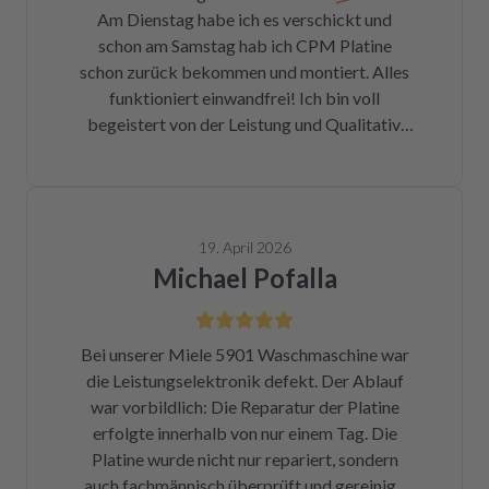
Am Dienstag habe ich es verschickt und
Fotos für den Wiedereinbau gemacht. Eine
schon am Samstag hab ich CPM Platine
halbe Stunde, nachdem mein Paket
schon zurück bekommen und montiert. Alles
angekommen war, bekam ich eine Rechnung
funktioniert einwandfrei! Ich bin voll
der Reparatur und das Teil war wieder auf
begeistert von der Leistung und Qualitativ.
dem Rückweg zu mir!!! Unglaublich. Leider
Ich danke Ihnen vielmals und kann ich nur
war DHL nicht in der Lage, das Päckchen vor
weiter empfehlen !
dem Wochenende zuzustellen. Aber egal.
Reparierte Platine wieder eingebaut, Daumen
gedrückt, Trockner an Strom angeschlossen
19. April 2026
und angemacht. Und tada! Er läuft wieder! Ein
Michael Pofalla
Träumchen. Danke, danke, danke. Wilk gar
nicht erst wissen, was der Mieltechniker
gekostet hätte. Ich hoffe, wir werden in
Bei unserer Miele 5901 Waschmaschine war
Zukunft nicht wieder auf repartly
die Leistungselektronik defekt. Der Ablauf
zurückgreifen müssen. Aber gut zu wissen,
war vorbildlich: Die Reparatur der Platine
dass es diese Möglichkeit gibt! Werden wir
erfolgte innerhalb von nur einem Tag. Die
definitiv weiter empfehlen.
Platine wurde nicht nur repariert, sondern
auch fachmännisch überprüft und gereinigt.