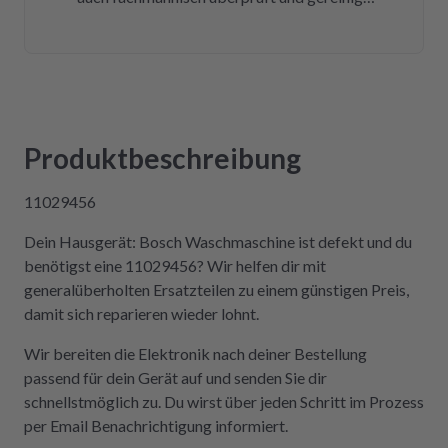
Bereits nach insgesamt drei Tagen (inklusive
Versandweg) ist die Platine wieder eingebaut
und funktioniert einwandfrei! Wer Wert auf
Kompetenz, Schnelligkeit und Nachhaltigkeit
legt und seine Geräte lieber selbst repariert,
statt sie wegzuwerfen, ist hier genau richtig.
Produktbeschreibung
Der Aus- und Einbau der Platine war dank der
Videos auch sehr einfach und kostengünstig!
11029456
Absolute Empfehlung!
Dein Hausgerät: Bosch Waschmaschine ist defekt und du
benötigst eine 11029456? Wir helfen dir mit
generalüberholten Ersatzteilen zu einem günstigen Preis,
damit sich reparieren wieder lohnt.
Wir bereiten die Elektronik nach deiner Bestellung
passend für dein Gerät auf und senden Sie dir
schnellstmöglich zu. Du wirst über jeden Schritt im Prozess
per Email Benachrichtigung informiert.