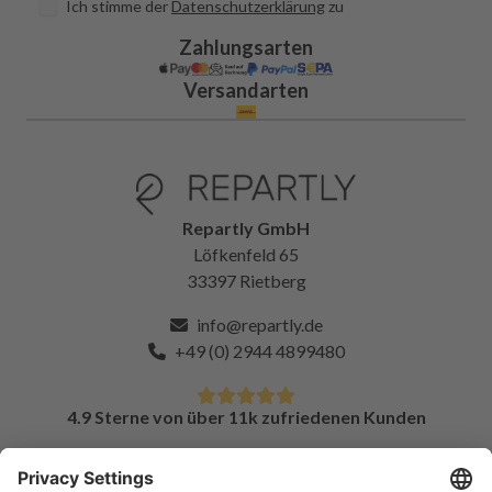
Ich stimme der
Datenschutzerklärung
zu
Zahlungsarten
Versandarten
Repartly GmbH
Löfkenfeld 65
33397 Rietberg
info@repartly.de
+49 (0) 2944 4899480
4.9 Sterne von über 11k zufriedenen Kunden