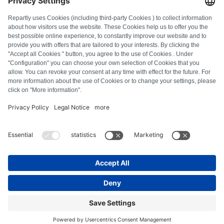
FAQ
Alle Fehlercodes
Über uns
Presse
Impressum
Datenschutz
AGB
Widerrufsbelehrung
Cookie-Richtlinie
Sicherheitsrichtlinien
Vertrag widerrufen
© Repartly
2026