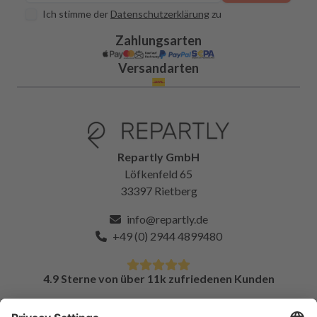
Ich stimme der
Datenschutzerklärung
zu
Zahlungsarten
Versandarten
Repartly GmbH
Löfkenfeld 65
33397 Rietberg
info@repartly.de
+49 (0) 2944 4899480
4.9 Sterne von über 11k zufriedenen Kunden