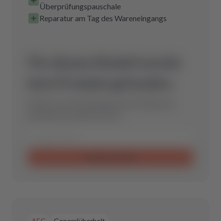
Überprüfungspauschale
Reparatur am Tag des Wareneingangs
Für dieses Modell wurde
kein Produkt gefunden.
Schicke uns eine Anfrage und wir finden das
optimale Ersatzteil für Dich.
Anfrage senden
AEG
Generalüberholt