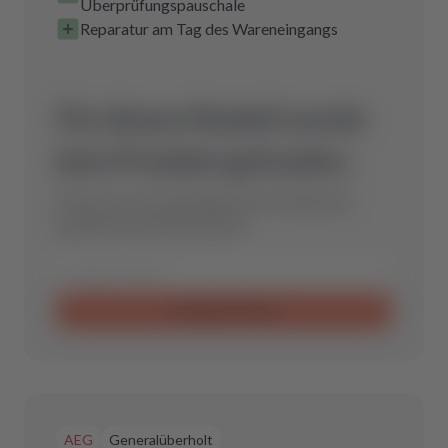
Überprüfungspauschale
Reparatur am Tag des Wareneingangs
Für dieses Modell wurde
kein Produkt gefunden.
Schicke uns eine Anfrage und wir finden das
optimale Ersatzteil für Dich.
Anfrage senden
AEG
Generalüberholt